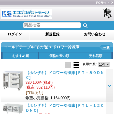
PCサイト
ログイン
新規登録
お問い合わせ
コールドテーブル(その他) > ドロワー冷凍庫
一覧
おすすめ順
価格の安い順
売れ筋順
表示件数
:
【ホシザキ】ドロワー冷凍庫
[ＦＴ－８０ＤＮ
Ｃ]
320,100円
(税別)
(税込
:
352,110円)
[在庫あり]
希望小売価格
:
1,164,000円
【ホシザキ】ドロワー冷凍庫
[ＦＴＬ－１２０
ＤＮＣ]