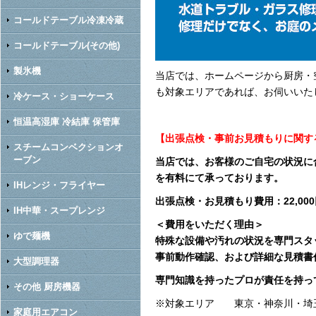
コールドテーブル冷凍冷蔵
コールドテーブル(その他)
製氷機
当店では、ホームページから厨房・
も対象エリアであれば、お伺いいた
冷ケース・ショーケース
恒温高湿庫 冷結庫 保管庫
【出張点検・事前お見積もりに関す
スチームコンベクションオ
ーブン
当店では、お客様のご自宅の状況に
を有料にて承っております。
IHレンジ・フライヤー
出張点検・お見積もり費用：22,00
IH中華・スープレンジ
＜費用をいただく理由＞
ゆで麺機
特殊な設備や汚れの状況を専門スタ
事前動作確認、および詳細な見積書
大型調理器
専門知識を持ったプロが責任を持っ
その他 厨房機器
※対象エリア 東京・神奈川・埼
家庭用エアコン