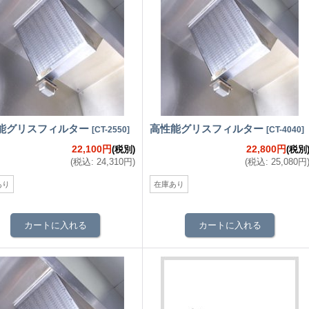
能グリスフィルター
高性能グリスフィルター
[
CT-2550
]
[
CT-4040
]
22,100円
22,800円
(税別)
(税別
(
税込
:
24,310円
)
(
税込
:
25,080円
あり
在庫あり