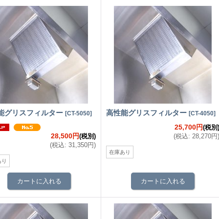
能グリスフィルター
高性能グリスフィルター
[
CT-5050
]
[
CT-4050
]
25,700円
(税別
28,500円
(税別)
(
税込
:
28,270円
(
税込
:
31,350円
)
在庫あり
あり