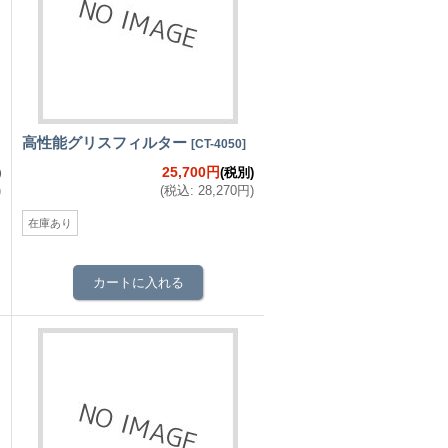
高性能グリスフィルター
[
CT-4050
]
25,700円
)
(税別)
)
(
税込
:
28,270円
)
在庫あり