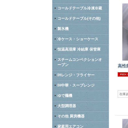
コールドテーブル冷凍冷蔵
コールドテーブル(その他)
製氷機
冷ケース・ショーケース
恒温高湿庫 冷結庫 保管庫
スチームコンベクションオ
ーブン
高性
IHレンジ・フライヤー
IH中華・スープレンジ
在庫
ゆで麺機
大型調理器
その他 厨房機器
家庭用エアコン