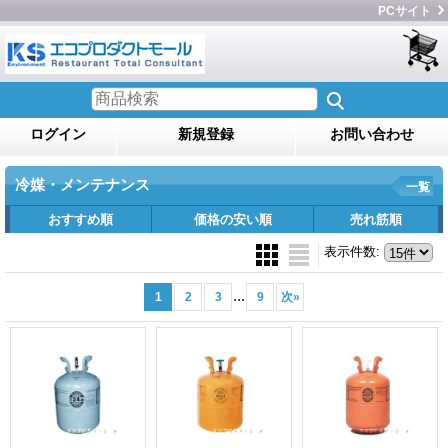
PCサイト
ログイン
新規登録
お問い合わせ
冷媒・メンテナンス
一覧
おすすめ順
価格の安い順
売れ筋順
表示件数
:
...
1
2
3
9
次
»