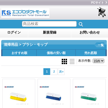
PCサイト
ログイン
新規登録
お問い合わせ
清掃用品 > ブラシ・モップ
一覧
おすすめ順
価格の安い順
売れ筋順
表示件数
:
1
2
次
»