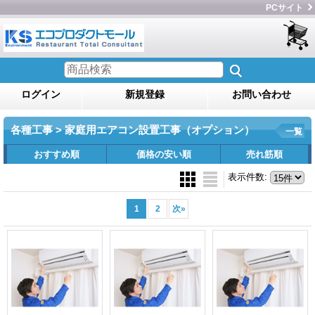
PCサイト
ログイン
新規登録
お問い合わせ
各種工事 > 家庭用エアコン設置工事（オプション）
一覧
おすすめ順
価格の安い順
売れ筋順
表示件数
:
1
2
次
»