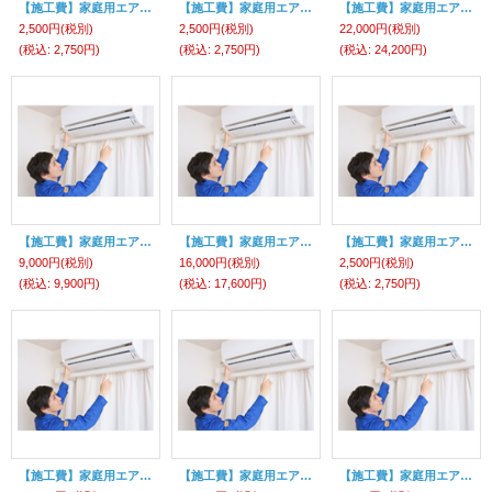
【施工費】家庭用エアコン（コンセント交換 ）
【施工費】家庭用エアコン（200ｖ切り替え ）
【施工費】家庭用エアコン（専用回路工事 10m迄）
2,500円
(税別)
2,500円
(税別)
22,000円
(税別)
(税込
:
2,750円)
(税込
:
2,750円)
(税込
:
24,200円)
【施工費】家庭用エアコン外用配管化粧カバー（２ｍ）（2分3分用）
【施工費】家庭用エアコン 室内配管化粧カバー（１ｍ）（曲がり部材含む）
【施工費】家庭用エアコン（既設金具からの取り外し料金）
9,000円
(税別)
16,000円
(税別)
2,500円
(税別)
(税込
:
9,900円)
(税込
:
17,600円)
(税込
:
2,750円)
【施工費】家庭用エアコン（各種室外機用設置金具料金）
【施工費】家庭用エアコン（室外機2段置き金具料金）
【施工費】家庭用エアコン（２階から１階のハシゴ作業）