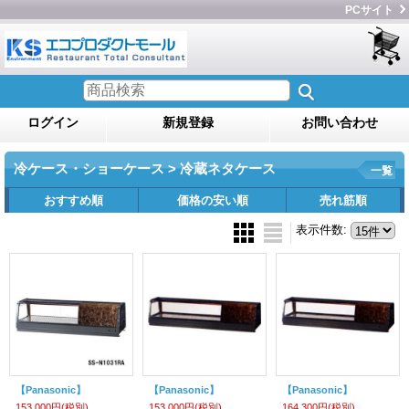
PCサイト
ログイン
新規登録
お問い合わせ
冷ケース・ショーケース > 冷蔵ネタケース
一覧
おすすめ順
価格の安い順
売れ筋順
表示件数
:
【Panasonic】
【Panasonic】
【Panasonic】
153,000円
(税別)
153,000円
(税別)
164,300円
(税別)