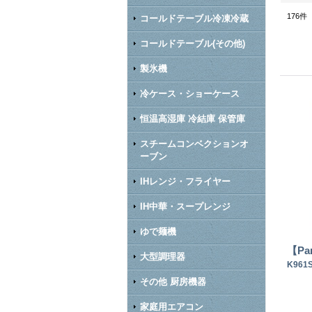
176
件
コールドテーブル冷凍冷蔵
コールドテーブル(その他)
製氷機
冷ケース・ショーケース
恒温高湿庫 冷結庫 保管庫
スチームコンベクションオ
ーブン
IHレンジ・フライヤー
IH中華・スープレンジ
ゆで麺機
【Pa
大型調理器
K961
その他 厨房機器
家庭用エアコン