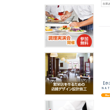
在庫
【ホ
ＮＡＴ