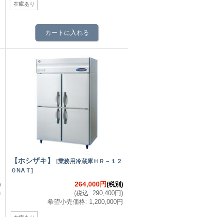
在庫あり
【ホシザキ】
[
業務用冷蔵庫ＨＲ－１２
０NAＴ
]
264,000円
)
(税別)
)
(
税込
:
290,400円
)
円
希望小売価格
:
1,200,000円