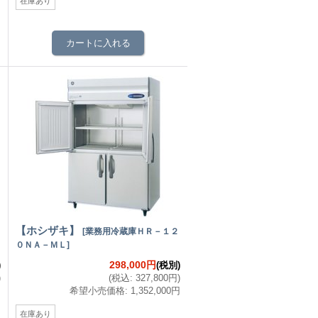
在庫あり
【ホシザキ】
[
業務用冷蔵庫ＨＲ－１２
０ＮＡ－ＭＬ
]
298,000円
)
(税別)
)
(
税込
:
327,800円
)
円
希望小売価格
:
1,352,000円
在庫あり