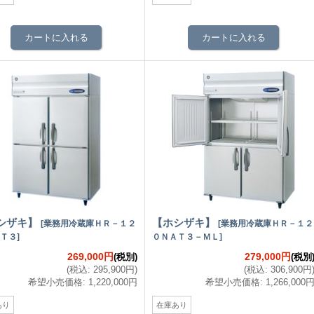
シザキ】
【ホシザキ】
[
業務用冷蔵庫ＨＲ－１２
[
業務用冷蔵庫ＨＲ－１２
Ｔ３
]
０ＮＡＴ３－ＭＬ
]
269,000円
279,000円
(税別)
(税別
(
税込
:
295,900円
)
(
税込
:
306,900円
希望小売価格
:
1,220,000円
希望小売価格
:
1,266,000
あり
在庫あり