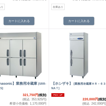
あり
在庫あり
nasonic】業務用冷蔵庫
【ホシザキ】
[
SRR-
[
業務用冷蔵庫ＨＲ－６３
1S
]
NAＴ
]
321,750円
(税別)
220,000円
(
税込
:
353,925円
)
(税別
希望小売価格
:
1,170,000円
(
税込
:
242,000円