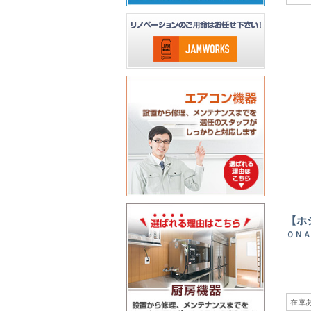
【ホ
０ＮＡ
在庫