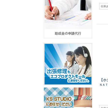
在庫
【ホ
ＮＡＴ