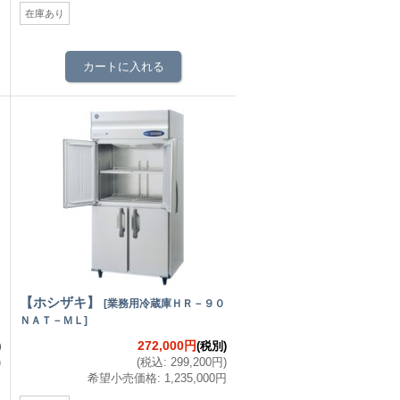
在庫あり
【ホシザキ】
[
業務用冷蔵庫ＨＲ－９０
ＮＡＴ－ＭＬ
]
272,000円
)
(税別)
)
(
税込
:
299,200円
)
円
希望小売価格
:
1,235,000円