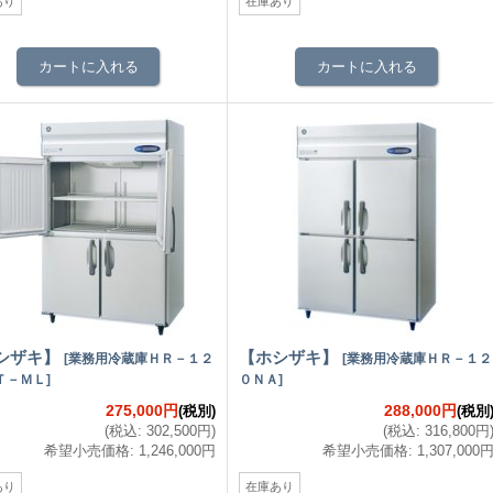
あり
在庫あり
シザキ】
【ホシザキ】
[
業務用冷蔵庫ＨＲ－１２
[
業務用冷蔵庫ＨＲ－１２
Ｔ－ＭＬ
]
０ＮＡ
]
275,000円
288,000円
(税別)
(税別
(
税込
:
302,500円
)
(
税込
:
316,800円
希望小売価格
:
1,246,000円
希望小売価格
:
1,307,000
あり
在庫あり