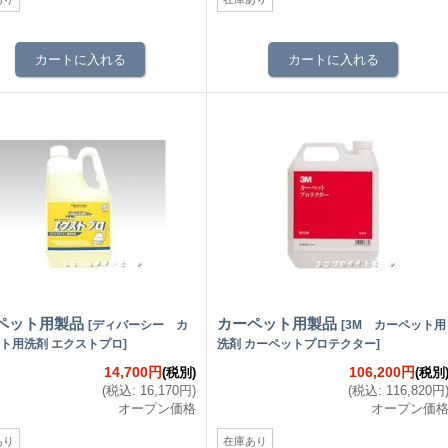
ペット用製品
カーペット用製品
[
ディバーシー カ
[
3M カーペット用
ト用洗剤 エクストプロ
]
洗剤 カーペットプロテクター
]
14,700円
106,200円
(税別)
(税別
(
税込
:
16,170円
)
(
税込
:
116,820円
オープン価格
オープン価
あり
在庫あり