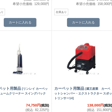
希望小売価格
:
129,000円
希望小売価格
:
158,000
あり
在庫あり
ペット用製品
カーペット用製品
[
リンレイ カーペッ
[
蔵王産業 カーペ
ュームクリーナー スイングバック
ットシャンパー・エクストラクター スポッ
トリンサー14
]
74,750円
138,000円
(税別)
(税別
(
税込
:
82,225円
)
(
税込
:
151,800円