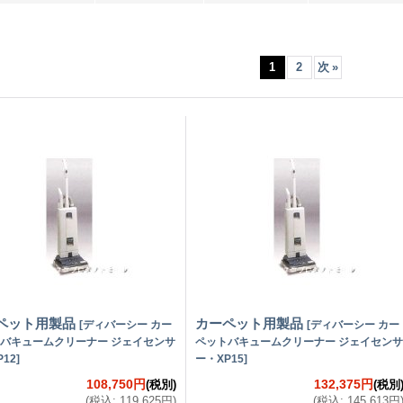
1
2
次
»
ペット用製品
カーペット用製品
[
ディバーシー カー
[
ディバーシー カー
バキュームクリーナー ジェイセンサ
ペットバキュームクリーナー ジェイセンサ
12
]
ー・XP15
]
108,750円
132,375円
(税別)
(税別
(
税込
:
119,625円
)
(
税込
:
145,613円