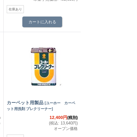
在庫あり
カーペット用製品
[
ユーホー カーペ
ット用洗剤 プレクリーナー
]
12,400円
)
(税別)
)
(
税込
:
13,640円
)
格
オープン価格