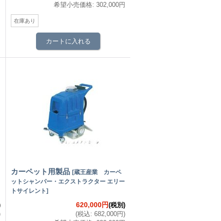
円
希望小売価格
:
302,000円
在庫あり
カーペット用製品
[
蔵王産業 カーペ
ットシャンパー・エクストラクター エリー
トサイレント
]
620,000円
)
(税別)
)
(
税込
:
682,000円
)