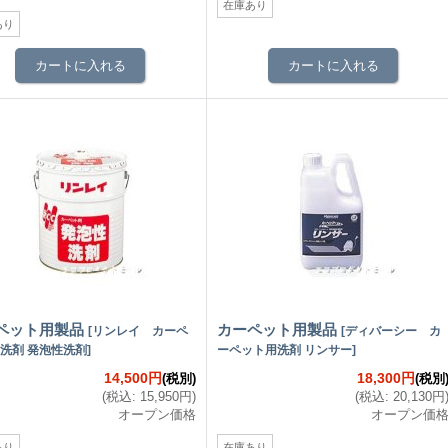
在庫あり
あり
ペット用製品
カーペット用製品
[
リンレイ カーペ
[
ディバーシー カ
洗剤 発泡性洗剤
]
ーペット用洗剤 リンサー
]
14,500円
18,300円
(税別)
(税別
(
税込
:
15,950円
)
(
税込
:
20,130円
オープン価格
オープン価
あり
在庫あり