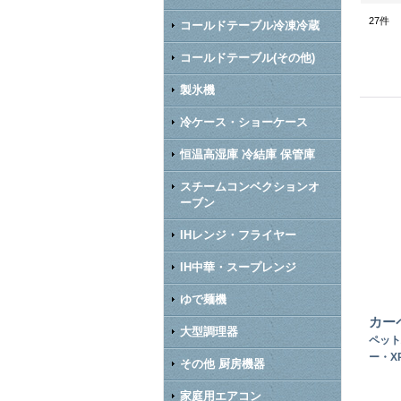
27
件
コールドテーブル冷凍冷蔵
コールドテーブル(その他)
製氷機
冷ケース・ショーケース
恒温高湿庫 冷結庫 保管庫
スチームコンベクションオ
ーブン
IHレンジ・フライヤー
IH中華・スープレンジ
ゆで麺機
カー
大型調理器
ペット
ー・XP
その他 厨房機器
家庭用エアコン