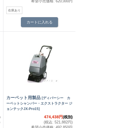
円
希望小売価格
:
620,000円
在庫あり
カーペット用製品
[
ディバーシー カ
ーペットシャンパー・エクストラクター ジ
ョンテックJX-Pro15
]
474,438円
)
(税別)
)
(
税込
:
521,882円
)
円
希望小売価格
:
492,850円