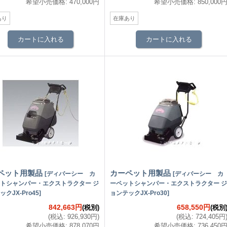
希望小売価格
:
470,000円
希望小売価格
:
850,000
あり
在庫あり
ペット用製品
カーペット用製品
[
ディバーシー カ
[
ディバーシー カ
トシャンパー・エクストラクター ジ
ーペットシャンパー・エクストラクター ジ
クJX-Pro45
]
ョンテックJX-Pro30
]
842,663円
658,550円
(税別)
(税別
(
税込
:
926,930円
)
(
税込
:
724,405円
希望小売価格
:
878,070円
希望小売価格
:
736,450