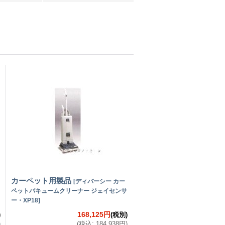
カーペット用製品
[
ディバーシー カー
ペットバキュームクリーナー ジェイセンサ
ー・XP18
]
168,125円
)
(税別)
)
(
税込
:
184,938円
)