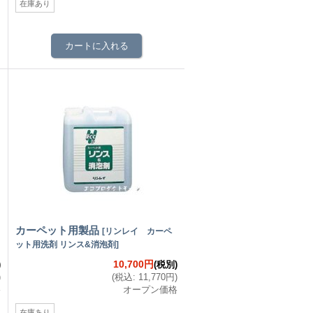
在庫あり
カーペット用製品
[
リンレイ カーペ
ット用洗剤 リンス&消泡剤
]
10,700円
)
(税別)
)
(
税込
:
11,770円
)
格
オープン価格
在庫あり