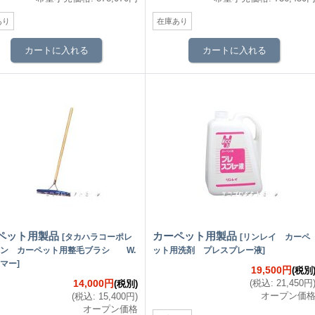
あり
在庫あり
ペット用製品
カーペット用製品
[
タカハラコーポレ
[
リンレイ カーペ
ョン カーペット用整毛ブラシ W.
ット用洗剤 プレスプレー液
]
マー
]
19,500円
(税別
14,000円
(
税込
:
21,450円
(税別)
オープン価
(
税込
:
15,400円
)
オープン価格