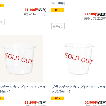
14・18用
]
61,100円
(税別)
(
税込
:
67,210円
)
71,100円
(税別
(
税込
:
78,210円
なし
在庫なし
スチックカップ
プラスチックカップ
[
プラスチックコ
[
プラスチックコ
30ml）
]
ップ2(60ml）
]
39,200円
50,900円
(税別)
(税別