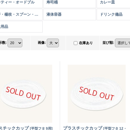
ーティー・オードブル
寿司桶
カレー皿
割箸・楊枝・スプーン・フォーク
液体容器
ドリンク備品
生用品
示数
:
画像
:
並び順
:
在庫あり
スチックカップ
プラスチックカップ
[
平型フタ 9用
]
[
平型フタ 12・