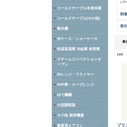
パ
コールドテーブル冷凍冷蔵
コールドテーブル(その他)
衛
製氷機
冷ケース・ショーケース
表
恒温高湿庫 冷結庫 保管庫
14
件
スチームコンベクションオ
ーブン
IHレンジ・フライヤー
IH中華・スープレンジ
ゆで麺機
大型調理器
その他 厨房機器
プラ
家庭用エアコン