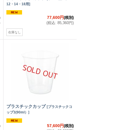
12・14・18用
]
77,600円
)
(税別)
)
(
税込
:
85,360円
)
在庫なし
プラスチックカップ
[
プラスチックコ
ップ3(90ml）
]
57,600円
)
(税別)