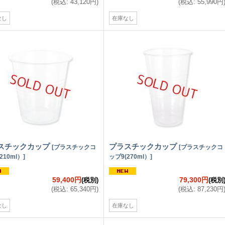
(
税込
:
43,120円
)
(
税込
:
55,990円
なし
在庫なし
スチックカップ
プラスチックカップ
[
プラスチックコ
[
プラスチックコ
210ml）
]
ップ9(270ml）
]
59,400円
79,300円
(税別)
(税別
(
税込
:
65,340円
)
(
税込
:
87,230円
なし
在庫なし