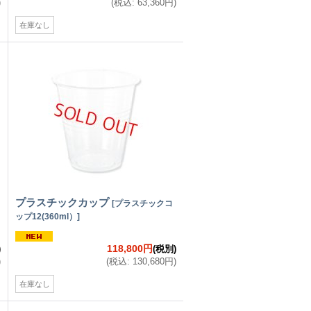
)
(
税込
:
63,360円
)
在庫なし
プラスチックカップ
[
プラスチックコ
ップ12(360ml）
]
118,800円
)
(税別)
)
(
税込
:
130,680円
)
在庫なし