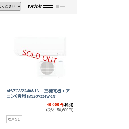
表示方法
:
MSZGV224W-1N｜三菱電機エア
コン6畳用
[
MSZGV224W-1N
]
46,000円
)
(税別)
)
(
税込
:
50,600円
)
在庫なし