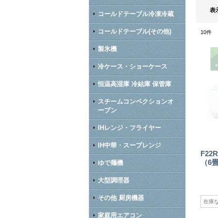
表
コールドテーブル冷凍冷蔵
コールドテーブル(その他)
10
件
製氷機
冷ケース・ショーケース
恒温高湿庫 冷結庫 保管庫
スチームコンベクションオ
ーブン
IHレンジ・フライヤー
IH中華・スープレンジ
F2
（6
ゆで麺機
大型調理器
その他 厨房機器
在庫
家庭用エアコン