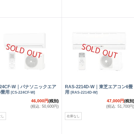
224CF-W｜パナソニックエア
RAS-2214D-W｜東芝エアコン6畳
6畳用
用
[
CS-224CF-W
]
[
RAS-2214D-W
]
46,000円
47,000円
(税別)
(税別
(
税込
:
50,600円
)
(
税込
:
51,700円
なし
在庫なし