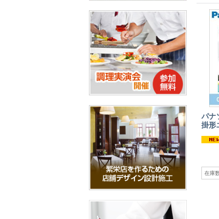
パナ
掛形
在庫数