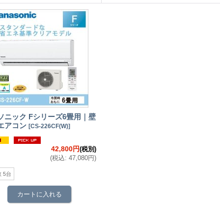
ソニック Fシリーズ6畳用｜壁
エアコン
[
CS-226CF(W)
]
42,800円
(税別)
(
税込
:
47,080円
)
 5台