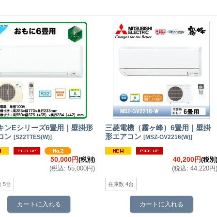
キンEシリーズ6畳用｜壁掛形
三菱電機（霧ヶ峰）6畳用｜壁掛
コン
形エアコン
[
S22TTES(W)
]
[
MSZ-GV2216(W)
]
50,000円
40,200円
(税別)
(税別
(
税込
:
55,000円
)
(
税込
:
44,220円
 5台
在庫数 4台