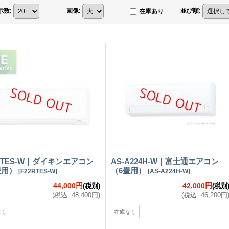
示数
:
画像
:
並び順
:
在庫あり
2RTES-W｜ダイキンエアコン
AS-A224H-W｜富士通エアコン
畳用）
（6畳用）
[
F22RTES-W
]
[
AS-A224H-W
]
44,000円
42,000円
(税別)
(税別
(
税込
:
48,400円
)
(
税込
:
46,200円
なし
在庫なし