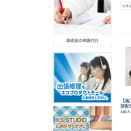
在庫
【施
部配
AIR-F