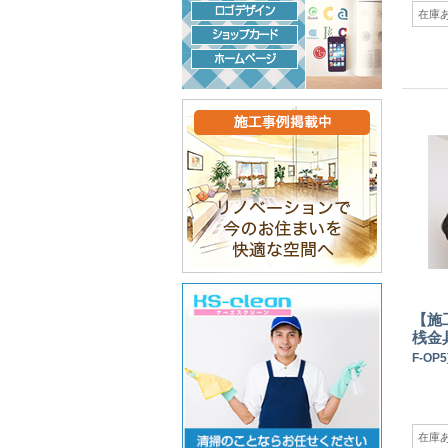
在庫
【施
桟金
F-OP5
在庫