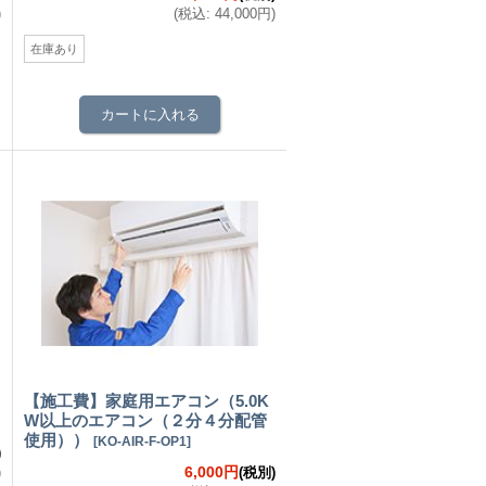
)
(
税込
:
44,000円
)
在庫あり
【施工費】家庭用エアコン（5.0K
W以上のエアコン（２分４分配管
使用））
[
KO-AIR-F-OP1
]
)
6,000円
)
(税別)