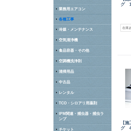
グ 
業務用エアコン
各種工事
在庫
冷媒・メンテナンス
空気清浄機
食品容器・その他
空調機洗浄剤
清掃用品
中古品
レンタル
TCO・シロアリ用薬剤
IPM関連・捕虫器・捕虫ラ
ンプ
【施
グ 
チケット