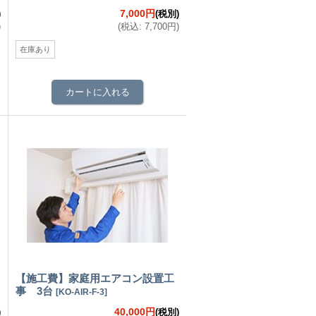
7,000円
)
(税別)
)
(
税込
:
7,700円
)
在庫あり
【施工費】家庭用エアコン設置工
事 3台
[
KO-AIR-F-3
]
40,000円
)
(税別)