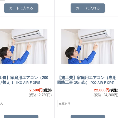
工費】家庭用エアコン（200
【施工費】家庭用エアコン（専用
り替え ）
回路工事 10m迄）
[
KO-AIR-F-OP8
]
[
KO-AIR-F-OP9
]
2,500円
22,000円
(税別)
(税別
(
税込
:
2,750円
)
(
税込
:
24,200円
あり
在庫あり