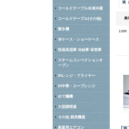
襖
コールドテーブル冷凍冷蔵
表
コールドテーブル(その他)
製氷機
118
件
冷ケース・ショーケース
恒温高湿庫 冷結庫 保管庫
スチームコンベクションオ
ーブン
IHレンジ・フライヤー
IH中華・スープレンジ
ゆで麺機
大型調理器
その他 厨房機器
家庭用エアコン
【施