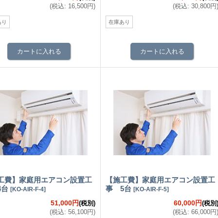
(
税込
:
16,500円
)
(
税込
:
30,800円
あり
在庫あり
工費】家庭用エアコン設置工
【施工費】家庭用エアコン設置工
4台
事 5台
[
KO-AIR-F-4
]
[
KO-AIR-F-5
]
51,000円
60,000円
(税別)
(税別
(
税込
:
56,100円
)
(
税込
:
66,000円