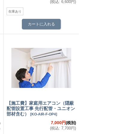
(
税込
:
6,600円
)
在庫あり
【施工費】家庭用エアコン（隠蔽
配管設置工事 先行配管・ユニオン
部材含む）
[
KO-AIR-F-OP4
]
7,000円
(税別)
)
(
税込
:
7,700円
)
)