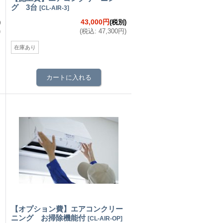
グ 3台
[
CL-AIR-3
]
43,000円
)
(税別)
)
(
税込
:
47,300円
)
在庫あり
【オプション費】エアコンクリー
ニング お掃除機能付
[
CL-AIR-OP
]