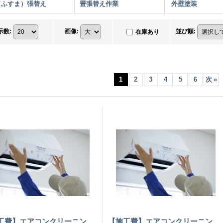
（ふすま）張替え
畳張替え作業
外壁塗装
示数
:
画像
:
並び順
:
在庫あり
1
2
3
4
5
6
次
»
工費】エアコンクリーニン
【施工費】エアコンクリーニン