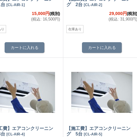
1台
グ 2台
[
CL-AIR-1
]
[
CL-AIR-2
]
15,000円
29,000円
(税別)
(税別
(
税込
:
16,500円
)
(
税込
:
31,900円
あり
在庫あり
工費】エアコンクリーニン
【施工費】エアコンクリーニン
4台
グ 5台
[
CL-AIR-4
]
[
CL-AIR-5
]