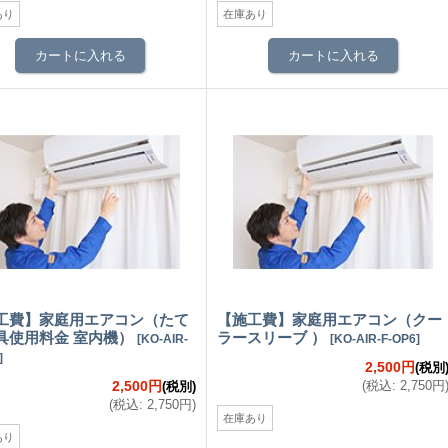
あり
在庫あり
工費】家庭用エアコン（たて
【施工費】家庭用エアコン（クー
具使用料金 室内機）
ラースリーブ ）
[
KO-AIR-
[
KO-AIR-F-OP6
]
]
2,500円
(税別
2,500円
(
税込
:
2,750円
(税別)
(
税込
:
2,750円
)
在庫あり
あり