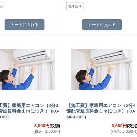
あり
在庫あり
工費】家庭用エアコン（2分3
【施工費】家庭用エアコン（2分4
管延長料金１ｍにつき ）
部配管延長料金１ｍにつき）
[
KO-
[
KO-
-OP2
]
AIR-F-OP3
]
3,000円
3,500円
(税別)
(税別
(
税込
:
3,300円
)
(
税込
:
3,850円