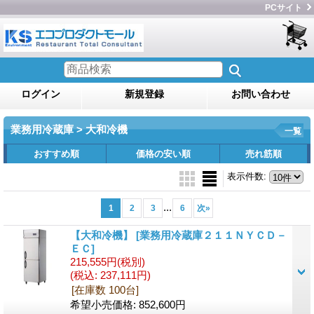
PCサイト
ログイン
新規登録
お問い合わせ
業務用冷蔵庫 > 大和冷機
一覧
おすすめ順
価格の安い順
売れ筋順
表示件数
:
...
1
2
3
6
次
»
【大和冷機】
[業務用冷蔵庫２１１ＮＹＣＤ－
ＥＣ]
215,555円
(税別)
(税込
:
237,111円)
[在庫数 100台]
希望小売価格
:
852,600円