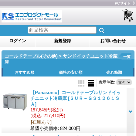
PCサイト
ログイン
新規登録
お問い合わせ
コールドテーブル(その他) > サンドイッチユニット冷蔵
一覧
庫
おすすめ順
価格の安い順
売れ筋順
表示件数
:
【Panasonic】コールドテーブルサンドイッ
チユニット冷蔵庫
[ＳＵＲ－ＧＳ１２６１Ｓ
Ａ]
197,645円
(税別)
(税込
:
217,410円)
[在庫あり]
希望小売価格
:
824,000円