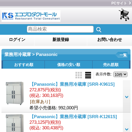
PCサイト
ログイン
新規登録
お問い合わせ
業務用冷蔵庫 > Panasonic
一覧
おすすめ順
価格の安い順
売れ筋順
表示件数
:
【Panasonic】業務用冷蔵庫
[SRR-K961S]
272,875円
(税別)
(税込
:
300,163円)
[在庫あり]
希望小売価格
:
992,000円
【Panasonic】業務用冷蔵庫
[SRR-K1261S]
273,125円
(税別)
(税込
:
300,438円)