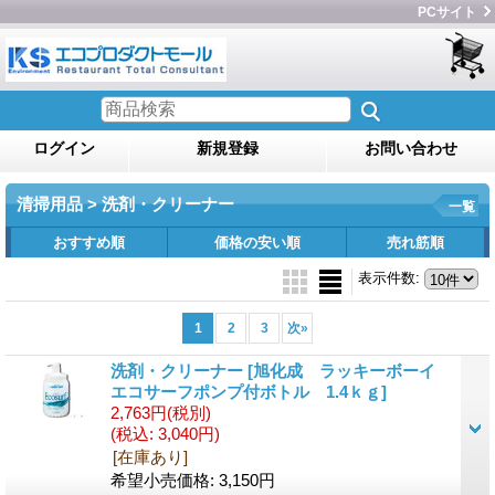
PCサイト
ログイン
新規登録
お問い合わせ
清掃用品 > 洗剤・クリーナー
一覧
おすすめ順
価格の安い順
売れ筋順
表示件数
:
1
2
3
次
»
洗剤・クリーナー
[旭化成 ラッキーボーイ
エコサーフポンプ付ボトル 1.4ｋｇ]
2,763円
(税別)
(税込
:
3,040円)
[在庫あり]
希望小売価格
:
3,150円