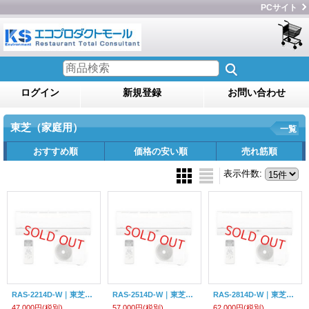
PCサイト
ログイン
新規登録
お問い合わせ
東芝（家庭用）
一覧
おすすめ順
価格の安い順
売れ筋順
表示件数
:
RAS-2214D-W｜東芝エアコン6畳用
RAS-2514D-W｜東芝エアコン8畳用
RAS-2814D-W｜東芝エアコン10畳用
47,000円
(税別)
57,000円
(税別)
62,000円
(税別)