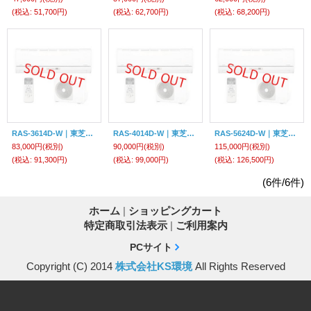
(税込
:
51,700円)
(税込
:
62,700円)
(税込
:
68,200円)
RAS-3614D-W｜東芝エアコン12畳用
RAS-4014D-W｜東芝エアコン14畳用
RAS-5624D-W｜東芝エアコン18畳用
83,000円
(税別)
90,000円
(税別)
115,000円
(税別)
(税込
:
91,300円)
(税込
:
99,000円)
(税込
:
126,500円)
(6件/6件)
ホーム
|
ショッピングカート
特定商取引法表示
|
ご利用案内
PCサイト
Copyright (C) 2014
株式会社KS環境
All Rights Reserved