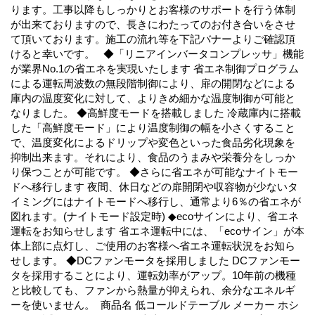
ります。工事以降もしっかりとお客様のサポートを行う体制
が出来ておりますので、長きにわたってのお付き合いをさせ
て頂いております。施工の流れ等を下記バナーよりご確認頂
けると幸いです。 ◆「リニアインバータコンプレッサ」機能
が業界No.1の省エネを実現いたします 省エネ制御プログラム
による運転周波数の無段階制御により、扉の開閉などによる
庫内の温度変化に対して、よりきめ細かな温度制御が可能と
なりました。 ◆高鮮度モードを搭載しました 冷蔵庫内に搭載
した「高鮮度モード」により温度制御の幅を小さくすること
で、温度変化によるドリップや変色といった食品劣化現象を
抑制出来ます。それにより、食品のうまみや栄養分をしっか
り保つことが可能です。 ◆さらに省エネが可能なナイトモー
ドへ移行します 夜間、休日などの扉開閉や収容物が少ないタ
イミングにはナイトモードへ移行し、通常より6％の省エネが
図れます。(ナイトモード設定時) ◆ecoサインにより、省エネ
運転をお知らせします 省エネ運転中には、「ecoサイン」が本
体上部に点灯し、ご使用のお客様へ省エネ運転状況をお知ら
せします。 ◆DCファンモータを採用しました DCファンモー
タを採用することにより、運転効率がアップ。10年前の機種
と比較しても、ファンから熱量が抑えられ、余分なエネルギ
ーを使いません。 商品名 低コールドテーブル メーカー ホシ