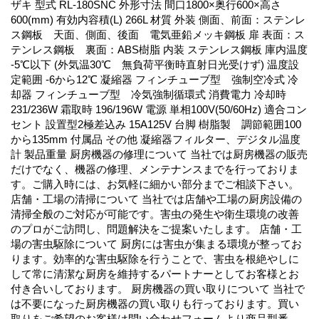
ザキ 型式 RL-180SNC 外形寸法 間口1800×奥行600×高さ
600(mm) 有効内容積(L) 266L 材質 外装 側面、前面：ステンレ
ス鋼板 天面、側面、後面 電気亜鉛メッキ鋼板 扉 表面：ス
テンレス鋼板 裏面：ABS樹脂 内装 ステンレス鋼板 庫内温度
-5℃以下 (外気温30℃ 無負荷平衡時直射日光受けず) 温度設
定範囲 -6から12℃ 凝縮器 フィンチューブ型 強制空冷式 冷
却器 フィンチューブ型 冷気強制循環式 消費電力 冷却時
231/236W 霜取時 196/196W 電源 単相100V(50/60Hz) 適合コン
セント 設置型2極差込み 15A125V 台脚 樹脂製 調節範囲100
から135mm 付属品 その他 凝縮器フィルター、デジタル温度
計 製品重量 厨房機器の修理について 当社では厨房機器の販売
だけでなく、機器の修理、メンテナンスまでを行っておりま
す。ご購入時には、お気軽に細かい部分までご相談下さい。
店舗・工場の清掃について 当社では店舗や工場の厨房設備の
清掃全般のご対応が可能です。害虫の発生や衛生環境の改善
のプロがご訪問し、問題解決をご提案いたします。 店舗・工
場の害虫駆除について 厨房には害虫が集まる環境が整ってお
ります。効率的な害虫駆除を行うことで、害虫を根絶やしに
して常に清潔な厨房を維持するパートナーとしてお客様とお
付き合いしております。 厨房機器の買い取りについて 当社で
は不要になった厨房機器の買い取りも行っております。買い
取りをご希望のお客様は問い合わせフォームより商品型番、