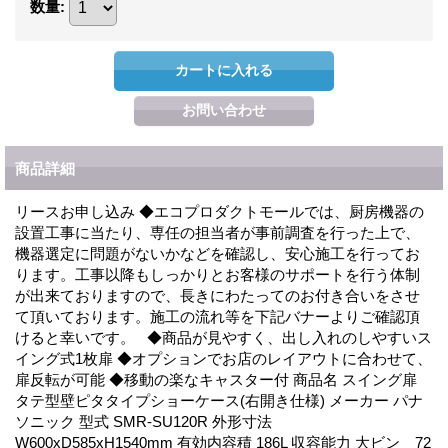
数量
:
商品詳細
リースお申し込み ◆エコプロダクトモールでは、厨房機器の
設置工事に当たり、専任の担当者が事前調査を行った上で、
機器選定に問題がないかなどを確認し、安心施工を行ってお
ります。工事以降もしっかりとお客様のサポートを行う体制
が出来ておりますので、長きにわたってのお付き合いをさせ
て頂いております。施工の流れ等を下記バナーよりご確認頂
けると幸いです。 ◆商品が見やすく、出し入れのしやすいス
イング式1枚扉 ◆オプションでお店のレイアウトに合わせて、
扉反転が可能 ◆移動の楽なキャスター付 商品名 スイング扉
タテ型壁ピタタイプショーケース(右開き仕様) メーカー パナ
ソニック 型式 SMR-SU120R 外形寸法
W600xD585xH1540mm 有効内容積 186L 収容能力 大ビン 72