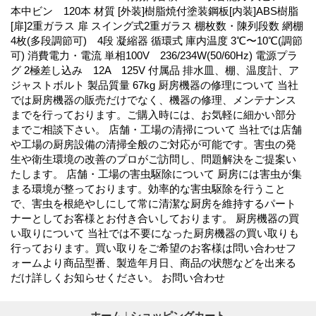
本中ビン 120本 材質 [外装]樹脂焼付塗装鋼板[内装]ABS樹脂
[扉]2重ガラス 扉 スイング式2重ガラス 棚枚数・陳列段数 網棚
4枚(多段調節可) 4段 凝縮器 循環式 庫内温度 3℃〜10℃(調節
可) 消費電力・電流 単相100V 236/234W(50/60Hz) 電源プラ
グ 2極差し込み 12A 125V 付属品 排水皿、棚、温度計、ア
ジャストボルト 製品質量 67kg 厨房機器の修理について 当社
では厨房機器の販売だけでなく、機器の修理、メンテナンス
までを行っております。ご購入時には、お気軽に細かい部分
までご相談下さい。 店舗・工場の清掃について 当社では店舗
や工場の厨房設備の清掃全般のご対応が可能です。害虫の発
生や衛生環境の改善のプロがご訪問し、問題解決をご提案い
たします。 店舗・工場の害虫駆除について 厨房には害虫が集
まる環境が整っております。効率的な害虫駆除を行うこと
で、害虫を根絶やしにして常に清潔な厨房を維持するパート
ナーとしてお客様とお付き合いしております。 厨房機器の買
い取りについて 当社では不要になった厨房機器の買い取りも
行っております。買い取りをご希望のお客様は問い合わせフ
ォームより商品型番、製造年月日、商品の状態などを出来る
だけ詳しくお知らせください。 お問い合わせ
ホーム
|
ショッピングカート